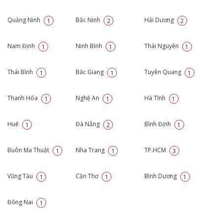
Quảng Ninh
Bắc Ninh
Hải Dương
1
2
2
Nam Định
Ninh Bình
Thái Nguyên
1
1
1
Thái Bình
Bắc Giang
Tuyên Quang
1
1
1
Thanh Hóa
Nghệ An
Hà Tĩnh
1
1
1
Huế
Đà Nẵng
Bình Định
1
2
1
Buôn Ma Thuật
Nha Trang
TP.HCM
1
1
3
Vũng Tàu
Cần Thơ
Bình Dương
1
1
1
Đồng Nai
1