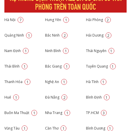
PHÒNG TRÊN TOÀN QUỐC
Hà Nội
Hưng Yên
Hải Phòng
7
1
2
Quảng Ninh
Bắc Ninh
Hải Dương
1
2
2
Nam Định
Ninh Bình
Thái Nguyên
1
1
1
Thái Bình
Bắc Giang
Tuyên Quang
1
1
1
Thanh Hóa
Nghệ An
Hà Tĩnh
1
1
1
Huế
Đà Nẵng
Bình Định
1
2
1
Buôn Ma Thuật
Nha Trang
TP.HCM
1
1
3
Vũng Tàu
Cần Thơ
Bình Dương
1
1
1