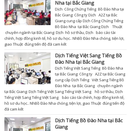
Nha tại Bắc Giang
Dịch Công Chứng Tiếng Bồ Đào Nha tại
Bắc Giang: Công ty Dịch A2Z tại Bắc
Giang cung cấp Dịch Công Chứng Tiếng
Bồ Đào Nha tại Bắc Giang Dịch Thuật
chuyên ngành tại Bắc Giang: Dịch hồ sơ thầu, Dịch báo cáo tài
chính, hợp đồng kinh tế, hồ sơ du học.. NhBồ Đào Nha chóng, tiện lợi,
giao Thuật đúng tiến độ đã cam kết
Dịch Tiếng Việt Sang Tiếng Bồ
Đào Nha tại Bắc Giang
Dịch Tiếng Việt Sang Tiếng Bồ Đào Nha
tại Bắc Giang: Công ty A2Z tại Bắc Giang
cung cấp Dịch Tiếng Việt Sang Tiếng Bồ
Đào Nha tại Bắc Giang chuyên ngành
tại Bắc Giang: Dịch Tiếng Việt Sang Tiếng Việt Sang hồ sơ thầu, Dịch
Tiếng Việt Sang Tiếng Việt Sang báo cáo tài chính, hợp đồng kinh tế,
hồ sơ du học.. NhBồ Đào Nha chóng, tiện lợi, giao Thuật đúng tiến độ
đã cam kết
Dịch Tiếng Bồ Đào Nha tại Bắc
Giang