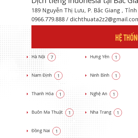
Dịch tiếng Indonesia tại Bắc Gi
189 Nguyễn Thị Lưu, P. Bắc Giang , Tỉn
0966.779.888 / dichthuata2z2@gmail.co
HỆ THỐN
Hà Nội
Hưng Yên
7
1
Nam Định
Ninh Bình
1
1
Thanh Hóa
Nghệ An
1
1
Buôn Ma Thuật
Nha Trang
1
1
Đồng Nai
1