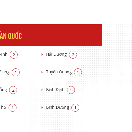
OÀN QUỐC
Ninh
Hải Dương
2
2
Giang
Tuyên Quang
1
1
Nẵng
Bình Định
2
1
Thơ
Bình Dương
1
1