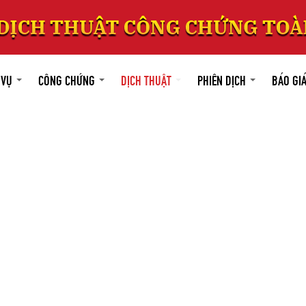
 VỤ
CÔNG CHỨNG
DỊCH THUẬT
PHIÊN DỊCH
BÁO GI