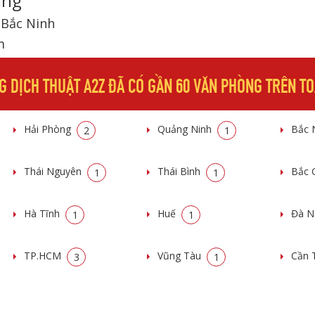
ang
h Bắc Ninh
m
G DỊCH THUẬT A2Z ĐÃ CÓ GẦN 60 VĂN PHÒNG TRÊN T
Hải Phòng
Quảng Ninh
Bắc 
2
1
Thái Nguyên
Thái Bình
Bắc 
1
1
Hà Tĩnh
Huế
Đà 
1
1
TP.HCM
Vũng Tàu
Cần 
3
1